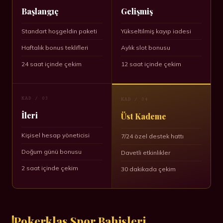
Başlangıç
Gelişmiş
Standart hoşgeldin paketi
Yükseltilmiş kayıp iadesi
Haftalık bonus teklifleri
Aylık slot bonusu
24 saat içinde çekim
12 saat içinde çekim
KAD / 03
KAD / 04
İleri
Üst Kademe
Kişisel hesap yöneticisi
7/24 özel destek hattı
Doğum günü bonusu
Davetli etkinlikler
2 saat içinde çekim
30 dakikada çekim
Pokerklas Spor Bahisleri