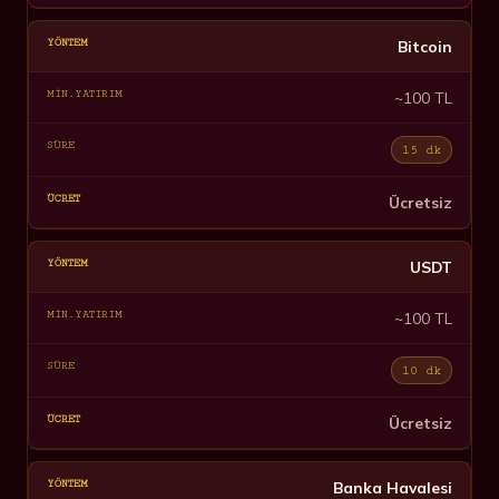
Bitcoin
~100 TL
15 dk
Ücretsiz
USDT
~100 TL
10 dk
Ücretsiz
Banka Havalesi