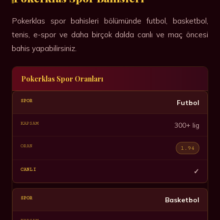
Pokerklas spor bahisleri bölümünde futbol, basketbol,
tenis, e-spor ve daha birçok dalda canlı ve maç öncesi
bahis yapabilirsiniz.
Pokerklas Spor Oranları
Futbol
300+ lig
1.94
✓
Basketbol