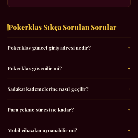
Pokerklas Sıkça Sorulan Sorular
Pokerklas güncel giriş adresi nedir?
+
Bu sayfadaki butonlardan güncel Pokerklas adresine
Pokerklas güvenilir mi?
+
ulaşabilirsiniz.
Evet, Pokerklas lisanslı bir platformdur, 256-bit SSL şifreleme
Sadakat kademelerine nasıl geçilir?
+
kullanır.
Oynama hacminize göre otomatik yükseltilirsiniz, başvuru
Para çekme süresi ne kadar?
+
gerekmez.
Standart üyelerde 24 saate, üst kademede 30 dakikaya
Mobil cihazdan oynanabilir mi?
+
kadar düşer.