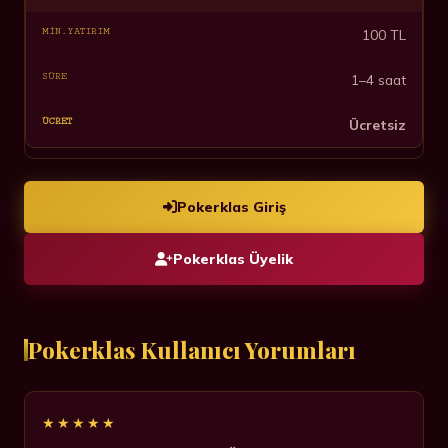
100 TL
1–4 saat
Ücretsiz
Pokerklas Giriş
Pokerklas Üyelik
Pokerklas Kullanıcı Yorumları
★★★★★