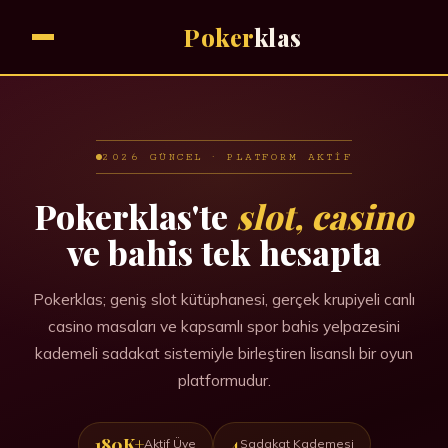
Poker
klas
2026 GÜNCEL · PLATFORM AKTIF
Pokerklas'te
slot, casino
ve bahis tek hesapta
Pokerklas; geniş slot kütüphanesi, gerçek krupiyeli canlı
casino masaları ve kapsamlı spor bahis yelpazesini
kademeli sadakat sistemiyle birleştiren lisanslı bir oyun
platformudur.
180K+
4
Aktif Üye
Sadakat Kademesi