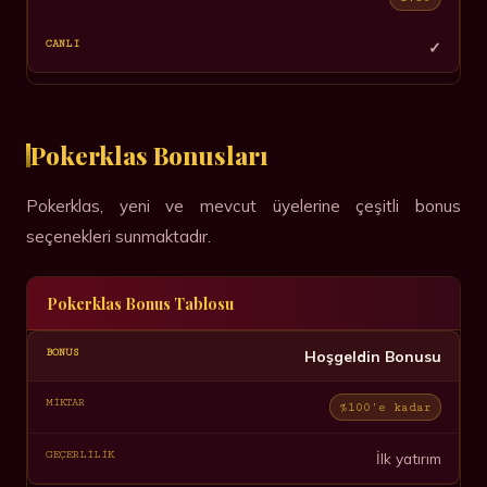
✓
Pokerklas Bonusları
Pokerklas, yeni ve mevcut üyelerine çeşitli bonus
seçenekleri sunmaktadır.
Pokerklas Bonus Tablosu
Hoşgeldin Bonusu
%100'e kadar
İlk yatırım