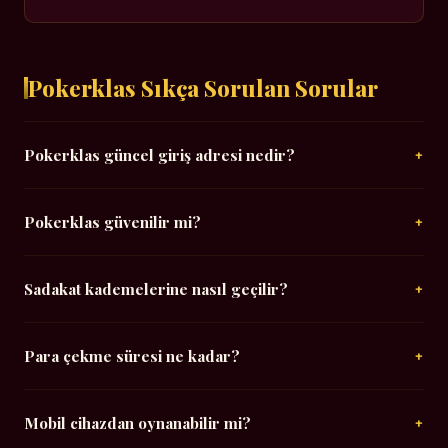
Pokerklas Sıkça Sorulan Sorular
Pokerklas güncel giriş adresi nedir?
+
Bu sayfadaki butonlardan güncel Pokerklas adresine
Pokerklas güvenilir mi?
+
ulaşabilirsiniz.
Evet, Pokerklas lisanslı bir platformdur, 256-bit SSL şifreleme
Sadakat kademelerine nasıl geçilir?
+
kullanır.
Oynama hacminize göre otomatik yükseltilirsiniz, başvuru
Para çekme süresi ne kadar?
+
gerekmez.
Standart üyelerde 24 saate, üst kademede 30 dakikaya
Mobil cihazdan oynanabilir mi?
+
kadar düşer.