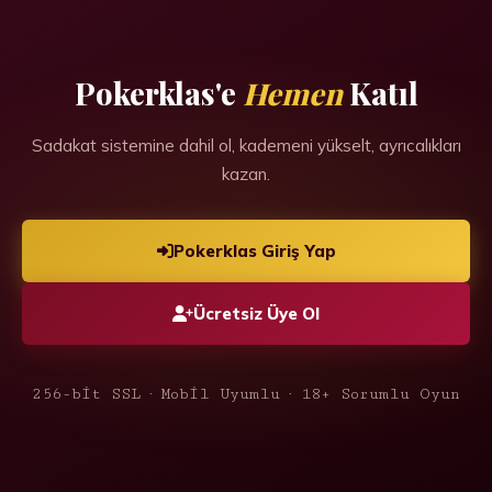
Pokerklas'e
Hemen
Katıl
Sadakat sistemine dahil ol, kademeni yükselt, ayrıcalıkları
kazan.
Pokerklas Giriş Yap
Ücretsiz Üye Ol
256-bit SSL · Mobil Uyumlu · 18+ Sorumlu Oyun