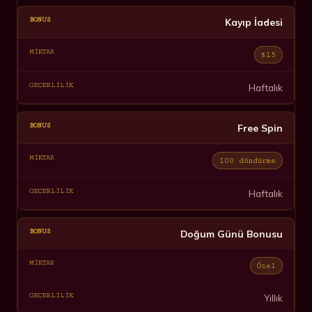
Kayıp İadesi
%15
Haftalık
Free Spin
100 döndürme
Haftalık
Doğum Günü Bonusu
Özel
Yıllık