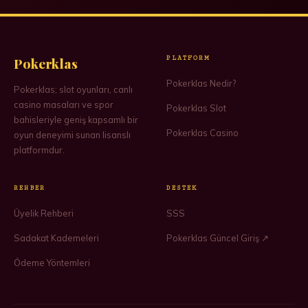
Pokerklas
PLATFORM
Pokerklas Nedir?
Pokerklas; slot oyunları, canlı
casino masaları ve spor
Pokerklas Slot
bahisleriyle geniş kapsamlı bir
Pokerklas Casino
oyun deneyimi sunan lisanslı
platformdur.
REHBER
DESTEK
Üyelik Rehberi
SSS
Sadakat Kademeleri
Pokerklas Güncel Giriş ↗
Ödeme Yöntemleri