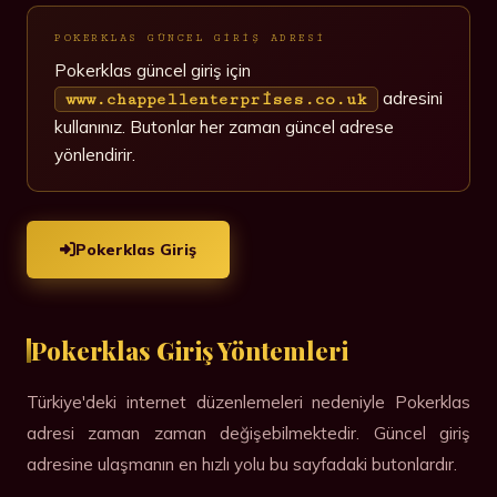
POKERKLAS GÜNCEL GİRİŞ ADRESİ
Pokerklas güncel giriş için
adresini
www.chappellenterprises.co.uk
kullanınız. Butonlar her zaman güncel adrese
yönlendirir.
Pokerklas Giriş
Pokerklas Giriş Yöntemleri
Türkiye'deki internet düzenlemeleri nedeniyle Pokerklas
adresi zaman zaman değişebilmektedir. Güncel giriş
adresine ulaşmanın en hızlı yolu bu sayfadaki butonlardır.