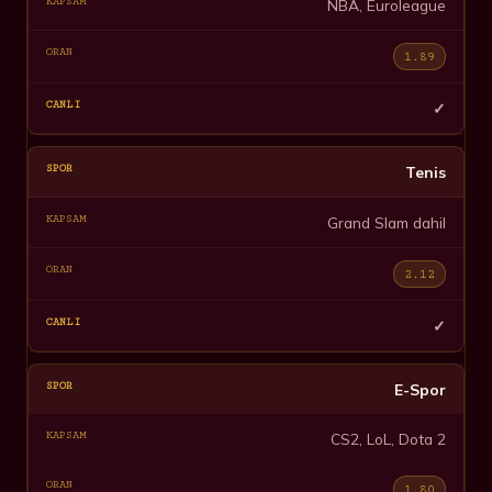
NBA, Euroleague
1.89
✓
Tenis
Grand Slam dahil
2.12
✓
E-Spor
CS2, LoL, Dota 2
1.80