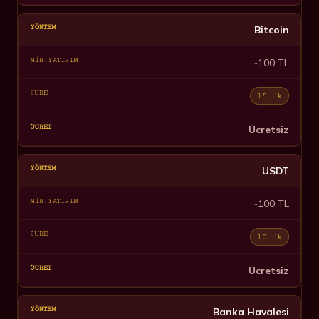
Bitcoin
~100 TL
15 dk
Ücretsiz
USDT
~100 TL
10 dk
Ücretsiz
Banka Havalesi